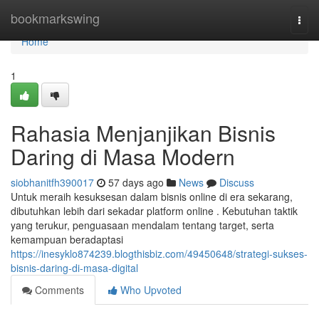
Home
bookmarkswing
Togg
navi
Home
1
Rahasia Menjanjikan Bisnis
Daring di Masa Modern
siobhanitfh390017
57 days ago
News
Discuss
Untuk meraih kesuksesan dalam bisnis online di era sekarang,
dibutuhkan lebih dari sekadar platform online . Kebutuhan taktik
yang terukur, penguasaan mendalam tentang target, serta
kemampuan beradaptasi
https://inesyklo874239.blogthisbiz.com/49450648/strategi-sukses-
bisnis-daring-di-masa-digital
Comments
Who Upvoted