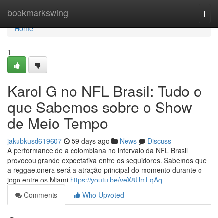
Home
bookmarkswing
Togg
navi
Home
1
Karol G no NFL Brasil: Tudo o
que Sabemos sobre o Show
de Meio Tempo
jakubkusd619607
59 days ago
News
Discuss
A performance de a colombiana no intervalo da NFL Brasil
provocou grande expectativa entre os seguidores. Sabemos que
a reggaetonera será a atração principal do momento durante o
jogo entre os Miami
https://youtu.be/veX8UmLqAqI
Comments
Who Upvoted