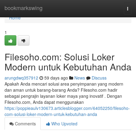
Home
bookmarkswing
Togg
navi
Home
1
Filesoho.com: Solusi Loker
Modern untuk Kebutuhan Anda
arungdwq357912
59 days ago
News
Discuss
Apakah Anda mencari solusi area penyimpanan yang modern
dan aman untuk barang-barang Anda? Filesoho.com hadir
sebagai pengrajin layanan loker maya yang inovatif . Dengan
Filesoho.com, Anda dapat menggunakan
https://poppieaulv130673.articlesblogger.com/64052250/filesoho-
com-solusi-loker-modern-untuk-kebutuhan-anda
Comments
Who Upvoted