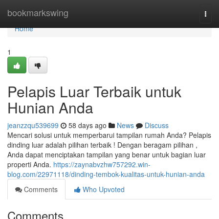
Home
bookmarkswing
Togg
navi
Home
1
Pelapis Luar Terbaik untuk
Hunian Anda
jeanzzqu539699
58 days ago
News
Discuss
Mencari solusi untuk memperbarui tampilan rumah Anda? Pelapis
dinding luar adalah pilihan terbaik ! Dengan beragam pilihan ,
Anda dapat menciptakan tampilan yang benar untuk bagian luar
properti Anda.
https://zaynabvzhw757292.win-
blog.com/22971118/dinding-tembok-kualitas-untuk-hunian-anda
Comments
Who Upvoted
Comments