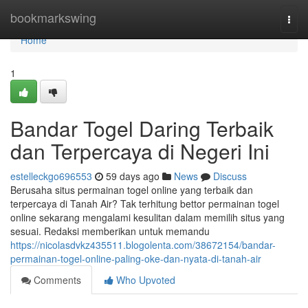
Home
bookmarkswing
Togg
navi
Home
1
Bandar Togel Daring Terbaik
dan Terpercaya di Negeri Ini
estelleckgo696553
59 days ago
News
Discuss
Berusaha situs permainan togel online yang terbaik dan
terpercaya di Tanah Air? Tak terhitung bettor permainan togel
online sekarang mengalami kesulitan dalam memilih situs yang
sesuai. Redaksi memberikan untuk memandu
https://nicolasdvkz435511.blogolenta.com/38672154/bandar-
permainan-togel-online-paling-oke-dan-nyata-di-tanah-air
Comments
Who Upvoted