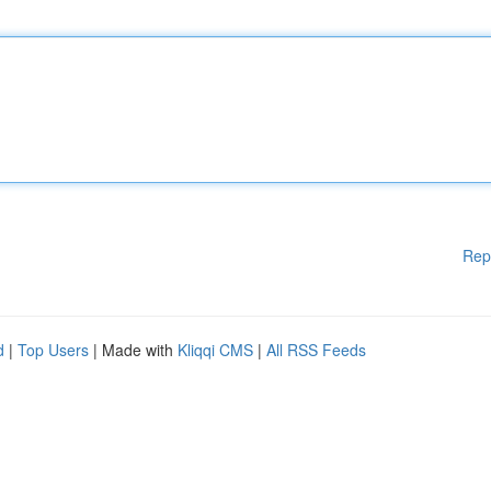
Rep
d
|
Top Users
| Made with
Kliqqi CMS
|
All RSS Feeds