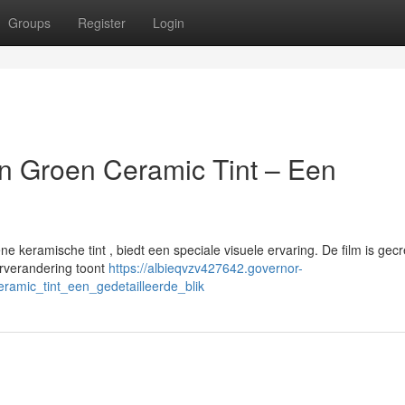
Groups
Register
Login
n Groen Ceramic Tint – Een
 keramische tint , biedt een speciale visuele ervaring. De film is gec
rverandering toont
https://albieqvzv427642.governor-
amic_tint_een_gedetailleerde_blik