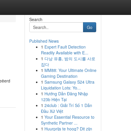
Search
Go
Published News
1
Expert Fault Detection
Readily Available with E...
1
다낭 유흥, 밤의 도시를 사로
잡다
1
MM88: Your Ultimate Online
Gaming Destination
reëerd
1
Samsung Galaxy S24 Ultra
Liquidation Lots: Yo...
1
Hướng Dẫn Đăng Nhập
123b Hiện Tại
1
24club : Giải Trí Số 1 Dẫn
Đầu Xứ Việt
1
Your Essential Resource to
Synthetic Partner ...
1
Huurprijs te hoog? Dit zijn