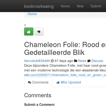
Home
bookmarkswing
Home
New
Submit
Home
1
Chameleon Folie: Rood e
Gedetailleerde Blik
tiannatuki839489
57 days ago
News
Discuss
Deze bijzondere Chameleon Folie, met haar rood-groene
met een moderne technologie die een wisselende kleu
wiki.com/2300571/chameleon_folie_rood_en_groen_cer
Comments
Who Upvoted
Comments
Submit a Comment