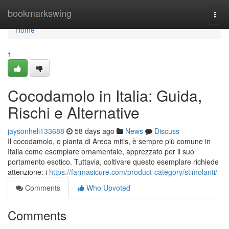
Home
bookmarkswing
Togg
navi
Home
1
Cocodamolo in Italia: Guida,
Rischi e Alternative
jaysonheli133688
58 days ago
News
Discuss
Il cocodamolo, o pianta di Areca mitis, è sempre più comune in
Italia come esemplare ornamentale, apprezzato per il suo
portamento esotico. Tuttavia, coltivare questo esemplare richiede
attenzione: i
https://farmasicure.com/product-category/stimolanti/
Comments
Who Upvoted
Comments