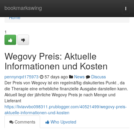
Home
bookmarkswing
Togg
navi
Home
1
Wegovy Preis: Aktuelle
Informationen und Kosten
pennynqxt175973
57 days ago
News
Discuss
Der Preis von Wegovy ist ein regelmäßig diskutiertes Punkt , da
die Therapie eine erhebliche finanzielle Ausgabe darstellen kann.
Aktuell liegt der jährliche Wegovy Preis je nach Menge und
Lieferant
https://liviavvbo098311.prublogger.com/40521499/wegovy-preis-
aktuelle-informationen-und-kosten
Comments
Who Upvoted