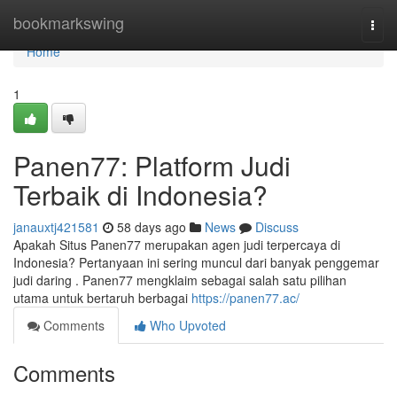
Home
bookmarkswing
Togg
navi
Home
1
Panen77: Platform Judi
Terbaik di Indonesia?
janauxtj421581
58 days ago
News
Discuss
Apakah Situs Panen77 merupakan agen judi terpercaya di
Indonesia? Pertanyaan ini sering muncul dari banyak penggemar
judi daring . Panen77 mengklaim sebagai salah satu pilihan
utama untuk bertaruh berbagai
https://panen77.ac/
Comments
Who Upvoted
Comments