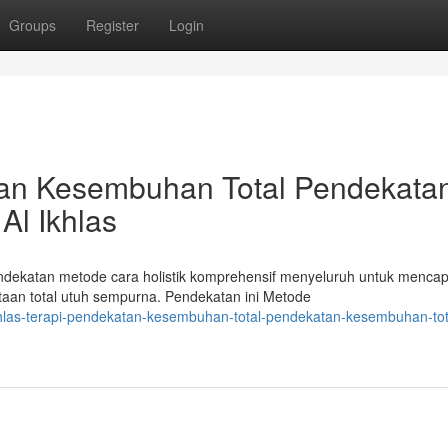
Groups
Register
Login
atan Kesembuhan Total Pendekata
Al Ikhlas
endekatan metode cara holistik komprehensif menyeluruh untuk mencap
an total utuh sempurna. Pendekatan ini Metode
hlas-terapi-pendekatan-kesembuhan-total-pendekatan-kesembuhan-tot