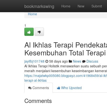
Home
bookmarkswing
Home
New
Submit
Home
1
Al Ikhlas Terapi Pendek
Kesembuhan Total Terapi 
jayifbj101748
58 days ago
News
Discuss
Al Ikhlas Terapi Holistik menawarkan suatu sebuah p
meraih menjalani kesembuhan keseimbangan kemerata
https://majatwkp005080.blogpayz.com/41968459/al-ik
terapi-al-ikhlas
Comments
Who Upvoted
Comments