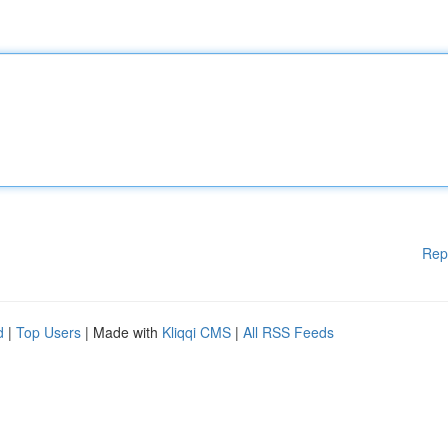
Rep
d
|
Top Users
| Made with
Kliqqi CMS
|
All RSS Feeds