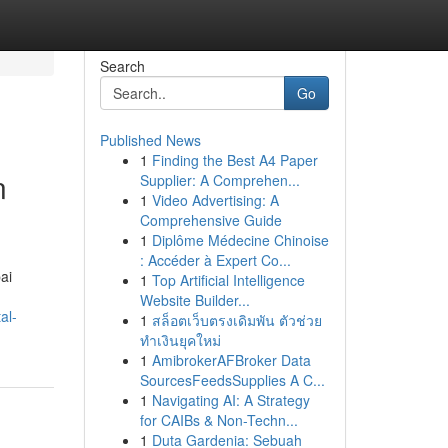
Search
Go
Published News
1
Finding the Best A4 Paper
n
Supplier: A Comprehen...
1
Video Advertising: A
Comprehensive Guide
1
Diplôme Médecine Chinoise
: Accéder à Expert Co...
ai
1
Top Artificial Intelligence
Website Builder...
al-
1
สล็อตเว็บตรงเดิมพัน ตัวช่วย
ทำเงินยุคใหม่
1
AmibrokerAFBroker Data
SourcesFeedsSupplies A C...
1
Navigating AI: A Strategy
for CAIBs & Non-Techn...
1
Duta Gardenia: Sebuah