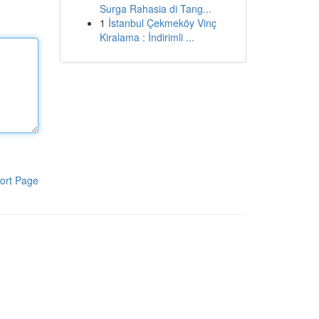
Surga Rahasia di Tang...
1
İstanbul Çekmeköy Vinç
Kiralama : İndirimli ...
ort Page