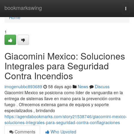
Home
bookmarkswing
Togg
navi
Home
1
Giacomini Mexico: Soluciones
Integrales para Seguridad
Contra Incendios
imogenubbc893689
58 days ago
News
Discuss
Giacomini Mexico se posiciona como líder de vanguardia en la
entrega de sistemas llave en mano para la prevención contra
fuego . Ofrecemos extensa gama de equipos y soporte
especializados , brindando
https://agendabookmarks.com/story21538746/giacomini-mexico-
soluciones-integrales-para-seguridad-contra-conflagraciones
Comments
Who Upvoted