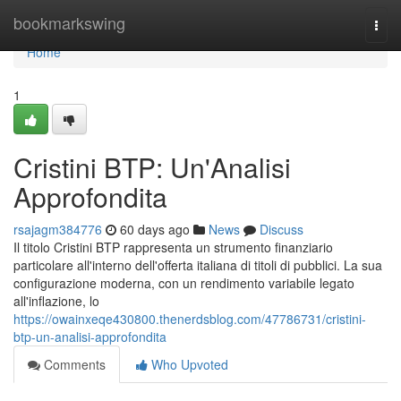
Home
bookmarkswing
Togg
navi
Home
1
Cristini BTP: Un'Analisi
Approfondita
rsajagm384776
60 days ago
News
Discuss
Il titolo Cristini BTP rappresenta un strumento finanziario
particolare all'interno dell'offerta italiana di titoli di pubblici. La sua
configurazione moderna, con un rendimento variabile legato
all'inflazione, lo
https://owainxeqe430800.thenerdsblog.com/47786731/cristini-
btp-un-analisi-approfondita
Comments
Who Upvoted