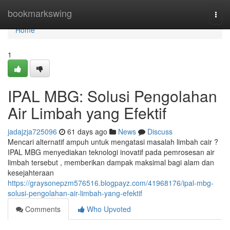
Home
bookmarkswing
Togg
navi
Home
1
IPAL MBG: Solusi Pengolahan
Air Limbah yang Efektif
jadajzja725096
61 days ago
News
Discuss
Mencari alternatif ampuh untuk mengatasi masalah limbah cair ?
IPAL MBG menyediakan teknologi inovatif pada pemrosesan air
limbah tersebut , memberikan dampak maksimal bagi alam dan
kesejahteraan
https://graysonepzm576516.blogpayz.com/41968176/ipal-mbg-
solusi-pengolahan-air-limbah-yang-efektif
Comments
Who Upvoted