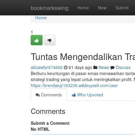
Home
bookmarkswing
Home
New
Submit
Home
1
Tuntas Mengendalikan Tr
aliciawfyr674662
61 days ago
News
Discuss
Berburu keuntungan di pasar emas menawarkan tant
strategi trading yang tepat untuk meningkatkan profit
https://brendaiujr163236.wikibuysell.com/user
Comments
Who Upvoted
Comments
Submit a Comment
No HTML