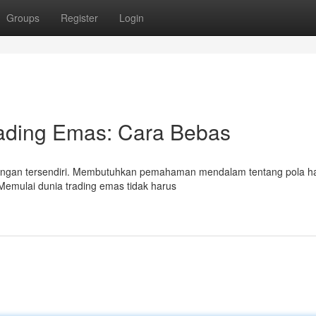
Groups
Register
Login
ading Emas: Cara Bebas
angan tersendiri. Membutuhkan pemahaman mendalam tentang pola h
. Memulai dunia trading emas tidak harus