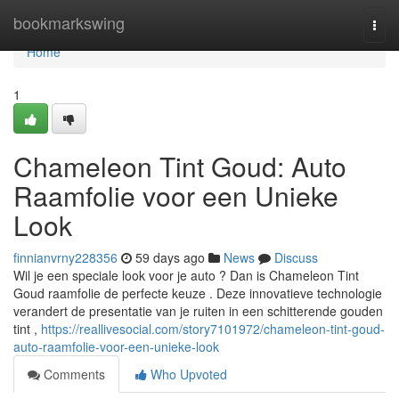
Home
bookmarkswing
Togg
navi
Home
1
Chameleon Tint Goud: Auto
Raamfolie voor een Unieke
Look
finnianvrny228356
59 days ago
News
Discuss
Wil je een speciale look voor je auto ? Dan is Chameleon Tint
Goud raamfolie de perfecte keuze . Deze innovatieve technologie
verandert de presentatie van je ruiten in een schitterende gouden
tint ,
https://reallivesocial.com/story7101972/chameleon-tint-goud-
auto-raamfolie-voor-een-unieke-look
Comments
Who Upvoted