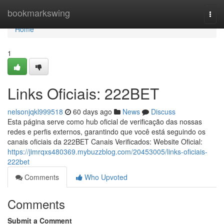
Home
bookmarkswing
Togg
navi
Home
1
Links Oficiais: 222BET
nelsonjqkl999518
60 days ago
News
Discuss
Esta página serve como hub oficial de verificação das nossas
redes e perfis externos, garantindo que você está seguindo os
canais oficiais da 222BET Canais Verificados: Website Oficial:
https://jimrqxs480369.mybuzzblog.com/20453005/links-oficiais-
222bet
Comments
Who Upvoted
Comments
Submit a Comment