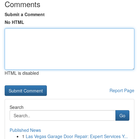
Comments
Submit a Comment
No HTML
HTML is disabled
Report Page
Search
Go
Published News
1
Las Vegas Garage Door Repair: Expert Services Y...