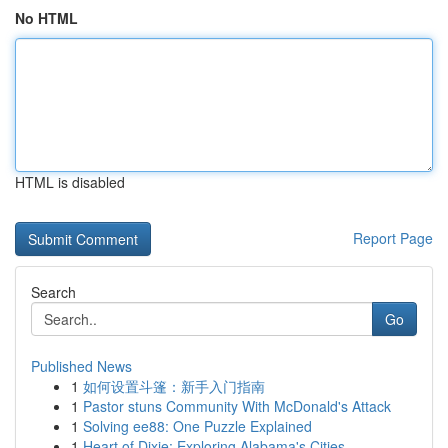
No HTML
HTML is disabled
Report Page
Search
Go
Published News
1
如何设置斗篷：新手入门指南
1
Pastor stuns Community With McDonald's Attack
1
Solving ee88: One Puzzle Explained
1
Heart of Dixie: Exploring Alabama's Cities