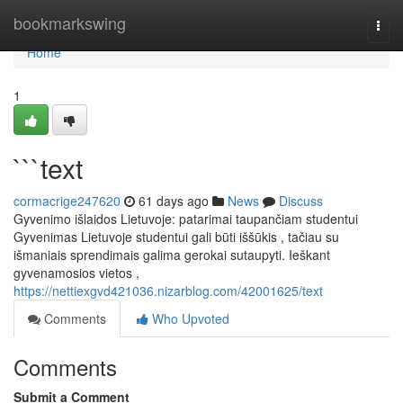
Home
bookmarkswing
Togg
navi
Home
1
```text
cormacrige247620
61 days ago
News
Discuss
Gyvenimo išlaidos Lietuvoje: patarimai taupančiam studentui
Gyvenimas Lietuvoje studentui gali būti iššūkis , tačiau su
išmaniais sprendimais galima gerokai sutaupyti. Ieškant
gyvenamosios vietos ,
https://nettiexgvd421036.nizarblog.com/42001625/text
Comments
Who Upvoted
Comments
Submit a Comment