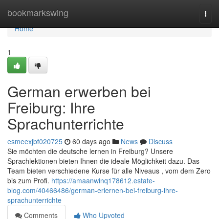
Home
bookmarkswing
Togg
navi
Home
1
German erwerben bei
Freiburg: Ihre
Sprachunterrichte
esmeexjbf020725
60 days ago
News
Discuss
Sie möchten die deutsche lernen in Freiburg? Unsere
Sprachlektionen bieten Ihnen die ideale Möglichkeit dazu. Das
Team bieten verschiedene Kurse für alle Niveaus , vom dem Zero
bis zum Profi.
https://amaanwinq178612.estate-
blog.com/40466486/german-erlernen-bei-freiburg-ihre-
sprachunterrichte
Comments
Who Upvoted