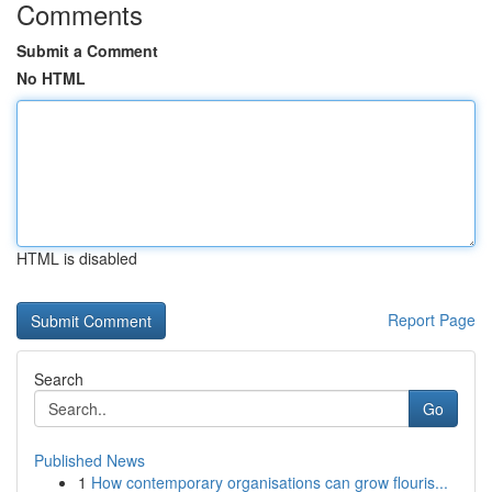
Comments
Submit a Comment
No HTML
HTML is disabled
Report Page
Search
Go
Published News
1
How contemporary organisations can grow flouris...