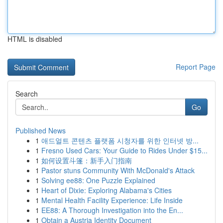
HTML is disabled
Report Page
Search
Go
Published News
1
애드얼트 콘텐츠 플랫폼 시청자를 위한 인터넷 방...
1
Fresno Used Cars: Your Guide to Rides Under $15...
1
如何设置斗篷：新手入门指南
1
Pastor stuns Community With McDonald's Attack
1
Solving ee88: One Puzzle Explained
1
Heart of Dixie: Exploring Alabama's Cities
1
Mental Health Facility Experience: Life Inside
1
EE88: A Thorough Investigation into the En...
1
Obtain a Austria Identity Document