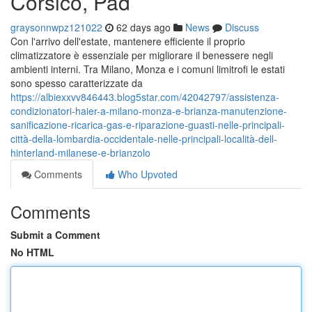
Corsico, Pad
graysonnwpz121022
62 days ago
News
Discuss
Con l'arrivo dell'estate, mantenere efficiente il proprio
climatizzatore è essenziale per migliorare il benessere negli
ambienti interni. Tra Milano, Monza e i comuni limitrofi le estati
sono spesso caratterizzate da
https://albiexxvv846443.blog5star.com/42042797/assistenza-
condizionatori-haier-a-milano-monza-e-brianza-manutenzione-
sanificazione-ricarica-gas-e-riparazione-guasti-nelle-principali-
città-della-lombardia-occidentale-nelle-principali-località-dell-
hinterland-milanese-e-brianzolo
Comments
Who Upvoted
Comments
Submit a Comment
No HTML