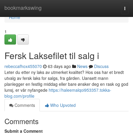
Home
bookmarkswing
Togg
navi
Home
1
Fersk Laksefilet til salg i
rebeccafhox455070
63 days ago
News
Discuss
Leter du etter ny laks av utmerket kvalitet? Hos oss har et bredt
utvalg av fersk laks for salgs, fra gården. Uansett mann
planlegger en festlig middag eller bare ønsker deg en rask og god
lunsj, er vår nyfangede
https://haleemalqoi953357.tokka-
blog.com/profile
Comments
Who Upvoted
Comments
Submit a Comment