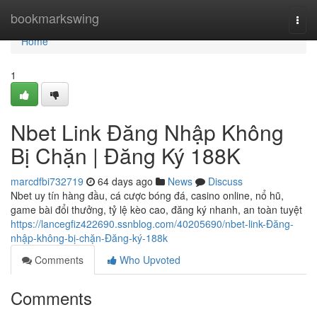
Home
bookmarkswing
Togg
navi
Home
1
Nbet Link Đăng Nhập Không
Bị Chặn | Đăng Ký 188K
marcdfbi732719
64 days ago
News
Discuss
Nbet uy tín hàng đầu, cá cược bóng đá, casino online, nổ hũ,
game bài đổi thưởng, tỷ lệ kèo cao, đăng ký nhanh, an toàn tuyệt
https://lancegfiz422690.ssnblog.com/40205690/nbet-link-Đăng-
nhập-không-bị-chặn-Đăng-ký-188k
Comments
Who Upvoted
Comments