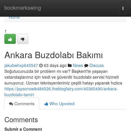
Home
bookmarkswing
Togg
navi
Home
1
Ankara Buzdolabı Bakımı
jakubwhxp645547
63 days ago
News
Discuss
Soğutucunuzda bir problem mı var? Başkent'te yaşayan
vatandaşlarımız için ivedi ve güvenilir buzdolabı servisi hizmeti
sunuyoruz. Uzman teknisyenlerimiz çeşitli hatayı yaparak hızlıca
https://jaysonxwik484526.theblogfairy.com/40365490/ankara-
buzdolabı-tamiri
Comments
Who Upvoted
Comments
Submit a Comment