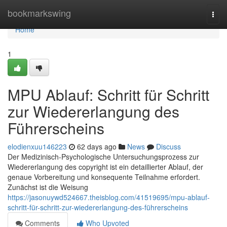
Home
bookmarkswing
Togg
navi
Home
1
MPU Ablauf: Schritt für Schritt
zur Wiedererlangung des
Führerscheins
elodienxuu146223
62 days ago
News
Discuss
Der Medizinisch-Psychologische Untersuchungsprozess zur
Wiedererlangung des copyright ist ein detaillierter Ablauf, der
genaue Vorbereitung und konsequente Teilnahme erfordert.
Zunächst ist die Weisung
https://jasonuywd524667.theisblog.com/41519695/mpu-ablauf-
schritt-für-schritt-zur-wiedererlangung-des-führerscheins
Comments
Who Upvoted