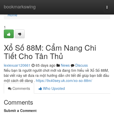
Home
bookmarkswing
Togg
navi
Home
1
Xổ Số 88M: Cẩm Nang Chi
Tiết Cho Tân Thủ
lexiexuar120661
65 days ago
News
Discuss
Nếu bạn là người người chơi mới và đang tìm hiểu về Xổ Số 88M,
bài viết này sẽ đưa ra một hướng dẫn chi tiết để giúp bạn bắt đầu
một cách dễ dàng .
https://9x40sey.uk.com/xo-so-88m/
Comments
Who Upvoted
Comments
Submit a Comment