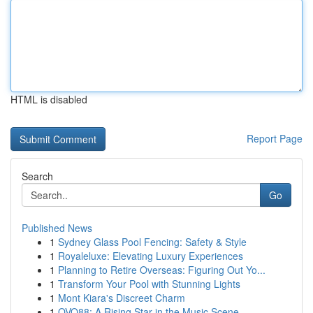
HTML is disabled
Report Page
Search
Go
Published News
1
Sydney Glass Pool Fencing: Safety & Style
1
Royaleluxe: Elevating Luxury Experiences
1
Planning to Retire Overseas: Figuring Out Yo...
1
Transform Your Pool with Stunning Lights
1
Mont Kiara's Discreet Charm
1
OVO88: A Rising Star in the Music Scene