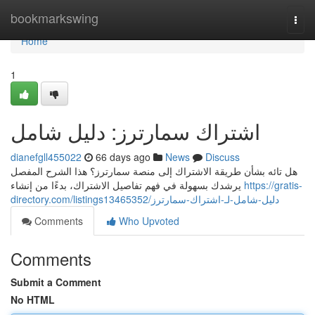
Home
bookmarkswing
Togg
navi
Home
1
اشتراك سمارترز: دليل شامل
dianefgll455022
66 days ago
News
Discuss
هل تائه بشأن طريقة الاشتراك إلى منصة سمارترز؟ هذا الشرح المفصل
يرشدك بسهولة في فهم تفاصيل الاشتراك، بدءًا من إنشاء
https://gratis-
directory.com/listings13465352/دليل-شامل-لـ-اشتراك-سمارترز
Comments
Who Upvoted
Comments
Submit a Comment
No HTML