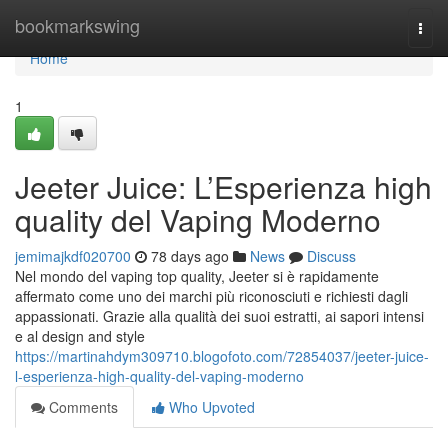
Home
bookmarkswing
Togg
navi
Home
1
Jeeter Juice: L’Esperienza high
quality del Vaping Moderno
jemimajkdf020700
78 days ago
News
Discuss
Nel mondo del vaping top quality, Jeeter si è rapidamente
affermato come uno dei marchi più riconosciuti e richiesti dagli
appassionati. Grazie alla qualità dei suoi estratti, ai sapori intensi
e al design and style
https://martinahdym309710.blogofoto.com/72854037/jeeter-juice-
l-esperienza-high-quality-del-vaping-moderno
Comments
Who Upvoted