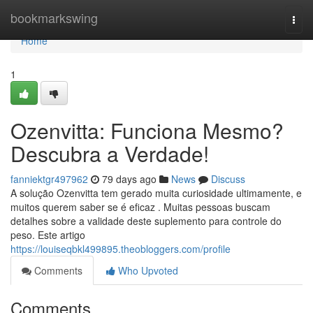
Home
bookmarkswing
Togg
navi
Home
1
Ozenvitta: Funciona Mesmo?
Descubra a Verdade!
fanniektgr497962
79 days ago
News
Discuss
A solução Ozenvitta tem gerado muita curiosidade ultimamente, e
muitos querem saber se é eficaz . Muitas pessoas buscam
detalhes sobre a validade deste suplemento para controle do
peso. Este artigo
https://louiseqbkl499895.theobloggers.com/profile
Comments
Who Upvoted
Comments