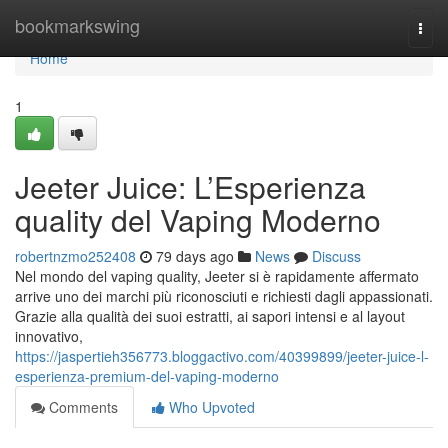
Home
bookmarkswing
Togg
navi
Home
1
Jeeter Juice: L’Esperienza
quality del Vaping Moderno
robertnzmo252408
79 days ago
News
Discuss
Nel mondo del vaping quality, Jeeter si è rapidamente affermato
arrive uno dei marchi più riconosciuti e richiesti dagli appassionati.
Grazie alla qualità dei suoi estratti, ai sapori intensi e al layout
innovativo,
https://jaspertieh356773.bloggactivo.com/40399899/jeeter-juice-l-
esperienza-premium-del-vaping-moderno
Comments
Who Upvoted