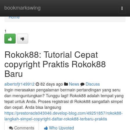
Home
bookmarkswing
Togg
navi
Home
1
Rokok88: Tutorial Cepat
copyright Praktis Rokok88
Baru
albertofjr149912
82 days ago
News
Discuss
Ingin merasakan pengalaman bermain pertandingan yang seru
dan menguntungkan? Tunggu lagi! Rokok88 adalah tempat yang
tepat untuk Anda. Proses registrasi di Rokok88 sangatlah simpel
dan cepat. Anda bisa langsung
https://prestonscls043046.develop-blog.com/49251857/rokok88-
langkah-simpel-copyright-daftar-rokok88-terbaru-praktis
Comments
Who Upvoted