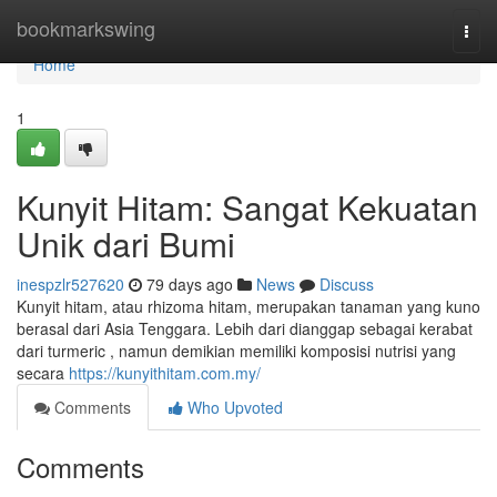
Home
bookmarkswing
Togg
navi
Home
1
Kunyit Hitam: Sangat Kekuatan
Unik dari Bumi
inespzlr527620
79 days ago
News
Discuss
Kunyit hitam, atau rhizoma hitam, merupakan tanaman yang kuno
berasal dari Asia Tenggara. Lebih dari dianggap sebagai kerabat
dari turmeric , namun demikian memiliki komposisi nutrisi yang
secara
https://kunyithitam.com.my/
Comments
Who Upvoted
Comments