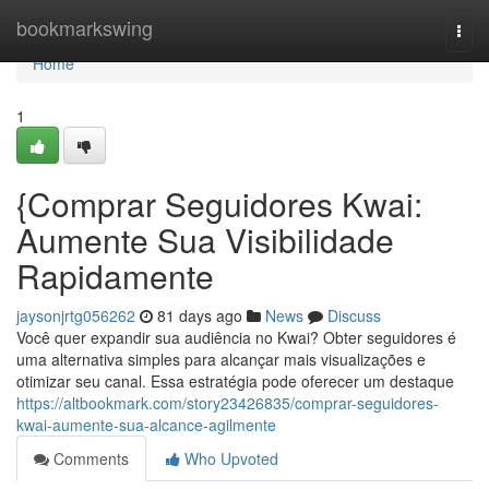
Home
bookmarkswing
Togg
navi
Home
1
{Comprar Seguidores Kwai:
Aumente Sua Visibilidade
Rapidamente
jaysonjrtg056262
81 days ago
News
Discuss
Você quer expandir sua audiência no Kwai? Obter seguidores é
uma alternativa simples para alcançar mais visualizações e
otimizar seu canal. Essa estratégia pode oferecer um destaque
https://altbookmark.com/story23426835/comprar-seguidores-
kwai-aumente-sua-alcance-agilmente
Comments
Who Upvoted