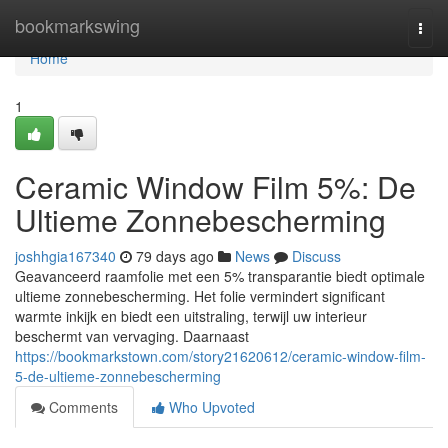
Home
bookmarkswing
Togg
navi
Home
1
Ceramic Window Film 5%: De
Ultieme Zonnebescherming
joshhgia167340
79 days ago
News
Discuss
Geavanceerd raamfolie met een 5% transparantie biedt optimale
ultieme zonnebescherming. Het folie vermindert significant
warmte inkijk en biedt een uitstraling, terwijl uw interieur
beschermt van vervaging. Daarnaast
https://bookmarkstown.com/story21620612/ceramic-window-film-
5-de-ultieme-zonnebescherming
Comments
Who Upvoted