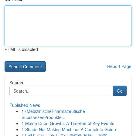
HTML is disabled
Report Page
Search
Go
Published News
1
{MedizinischePharmazeutische
SubstanzenProdukte...
1
Maine Coon Growth: A Timeline of Key Events
1
Shade Net Making Machine: A Complete Guide
1
hh88 平台 ：新手 享受 優惠金 攻略 ， 簡單 ...