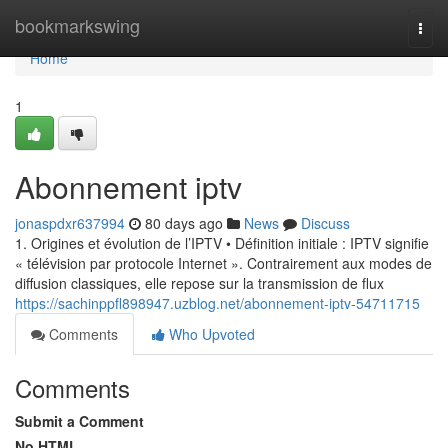
Home
bookmarkswing
Togg
navi
Home
1
Abonnement iptv
jonaspdxr637994
80 days ago
News
Discuss
1. Origines et évolution de l’IPTV • Définition initiale : IPTV signifie
« télévision par protocole Internet ». Contrairement aux modes de
diffusion classiques, elle repose sur la transmission de flux
https://sachinppfl898947.uzblog.net/abonnement-iptv-54711715
Comments
Who Upvoted
Comments
Submit a Comment
No HTML