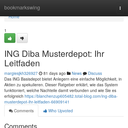
Home
bookmarkswing
Togg
navi
Home
1
ING Diba Musterdepot: Ihr
Leitfaden
margiesjkh326927
81 days ago
News
Discuss
Das ING Basisdepot bietet Anlegern eine einfache Möglichkeit, in
Aktien zu spekulieren. Dieser Ratgeber erklärt, wie das System
funktioniert, welche Nachteile damit verbunden und wie Sie es
erfolgreich
https://blanchenzup605482.total-blog.com/ing-diba-
musterdepot-ihr-leitfaden-66909141
Comments
Who Upvoted
Comments