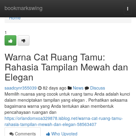
Home
bookmarkswing
Togg
navi
Home
1
Warna Cat Ruang Tamu:
Rahasia Tampilan Mewah dan
Elegan
saadcynr355039
82 days ago
News
Discuss
Memilih nuansa yang cocok untuk ruang tamu Anda adalah kunci
dalam menciptakan tampilan yang elegan . Perhatikan seksama
bagaimana warna yang Anda tentukan akan membentuk
pencahayaan ruangan dan
https://orlandomxoa329878.isblog.net/warna-cat-ruang-tamu-
rahasia-tampilan-mewah-dan-elegan-58563407
Comments
Who Upvoted