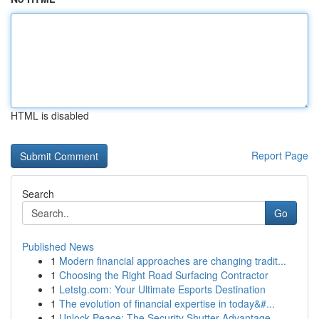
HTML is disabled
Report Page
Search
Go
Published News
1
Modern financial approaches are changing tradit...
1
Choosing the Right Road Surfacing Contractor
1
Letstg.com: Your Ultimate Esports Destination
1
The evolution of financial expertise in today&#...
1
Unlock Peace: The Security Shutter Advantage