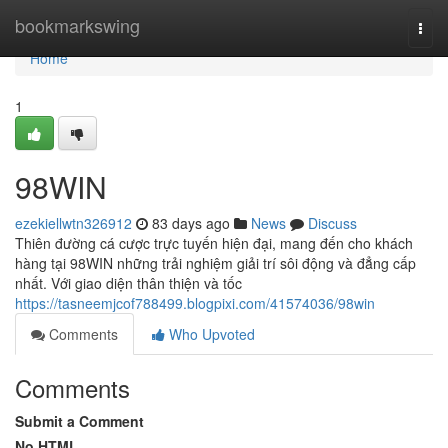
Home
bookmarkswing
Togg
navi
Home
1
98WIN
ezekiellwtn326912
83 days ago
News
Discuss
Thiên đường cá cược trực tuyến hiện đại, mang đến cho khách
hàng tại 98WIN những trải nghiệm giải trí sôi động và đẳng cấp
nhất. Với giao diện thân thiện và tốc
https://tasneemjcof788499.blogpixi.com/41574036/98win
Comments
Who Upvoted
Comments
Submit a Comment
No HTML