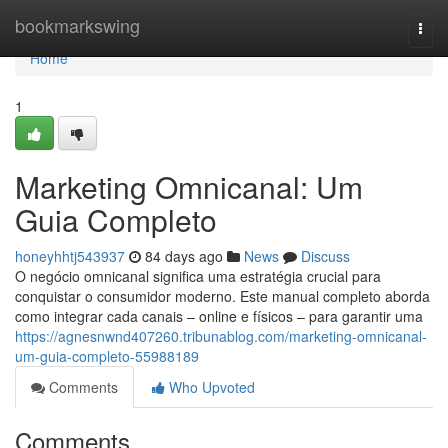
Home
bookmarkswing
Togg
navi
Home
1
Marketing Omnicanal: Um
Guia Completo
honeyhhtj543937
84 days ago
News
Discuss
O negócio omnicanal significa uma estratégia crucial para
conquistar o consumidor moderno. Este manual completo aborda
como integrar cada canais – online e físicos – para garantir uma
https://agnesnwnd407260.tribunablog.com/marketing-omnicanal-
um-guia-completo-55988189
Comments
Who Upvoted
Comments