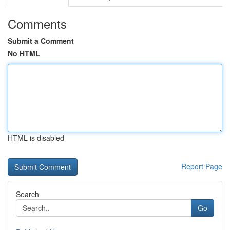
Comments
Submit a Comment
No HTML
HTML is disabled
Report Page
Search
Go