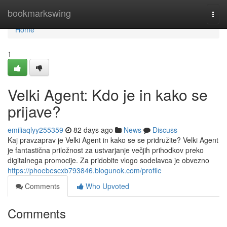
Home
bookmarkswing
Togg
navi
Home
1
Velki Agent: Kdo je in kako se
prijave?
emiliaqlyy255359
82 days ago
News
Discuss
Kaj pravzaprav je Velki Agent in kako se se pridružite? Velki Agent
je fantastična priložnost za ustvarjanje večjih prihodkov preko
digitalnega promocije. Za pridobite vlogo sodelavca je obvezno
https://phoebescxb793846.blogunok.com/profile
Comments
Who Upvoted
Comments