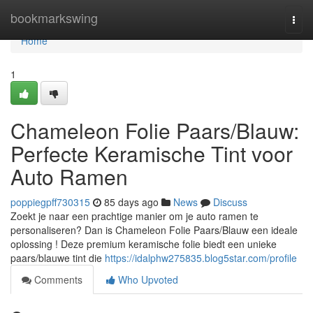
Home
bookmarkswing
Togg
navi
Home
1
Chameleon Folie Paars/Blauw:
Perfecte Keramische Tint voor
Auto Ramen
poppiegpff730315
85 days ago
News
Discuss
Zoekt je naar een prachtige manier om je auto ramen te
personaliseren? Dan is Chameleon Folie Paars/Blauw een ideale
oplossing ! Deze premium keramische folie biedt een unieke
paars/blauwe tint die
https://idalphw275835.blog5star.com/profile
Comments
Who Upvoted