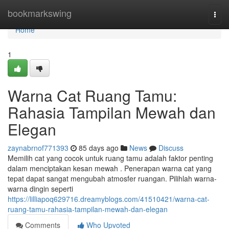
Home
bookmarkswing
Togg
navi
Home
1
Warna Cat Ruang Tamu:
Rahasia Tampilan Mewah dan
Elegan
zaynabrnof771393
85 days ago
News
Discuss
Memilih cat yang cocok untuk ruang tamu adalah faktor penting
dalam menciptakan kesan mewah . Penerapan warna cat yang
tepat dapat sangat mengubah atmosfer ruangan. Pilihlah warna-
warna dingin seperti
https://lilliapoq629716.dreamyblogs.com/41510421/warna-cat-
ruang-tamu-rahasia-tampilan-mewah-dan-elegan
Comments
Who Upvoted