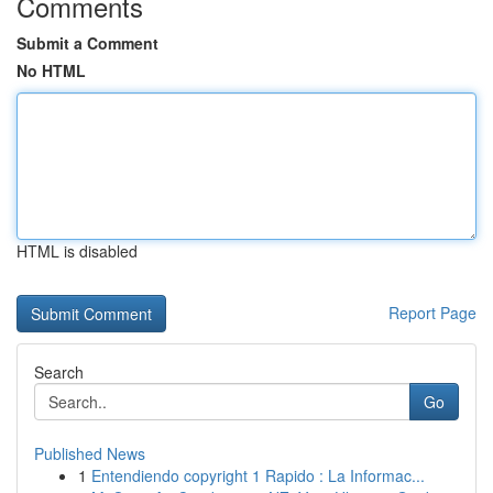
Comments
Submit a Comment
No HTML
HTML is disabled
Report Page
Search
Go
Published News
1
Entendiendo copyright 1 Rapido : La Informac...