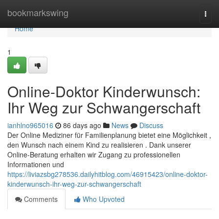
Home
bookmarkswing
Togg
navi
Home
1
Online-Doktor Kinderwunsch:
Ihr Weg zur Schwangerschaft
ianhlno965016
86 days ago
News
Discuss
Der Online Mediziner für Familienplanung bietet eine Möglichkeit ,
den Wunsch nach einem Kind zu realisieren . Dank unserer
Online-Beratung erhalten wir Zugang zu professionellen
Informationen und
https://liviazsbg278536.dailyhitblog.com/46915423/online-doktor-
kinderwunsch-ihr-weg-zur-schwangerschaft
Comments
Who Upvoted