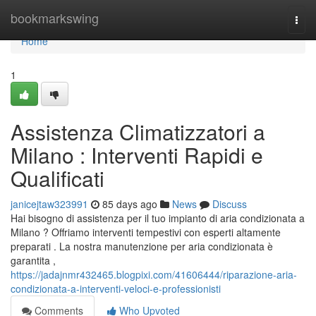
Home
bookmarkswing
Togg
navi
Home
1
Assistenza Climatizzatori a
Milano : Interventi Rapidi e
Qualificati
janicejtaw323991
85 days ago
News
Discuss
Hai bisogno di assistenza per il tuo impianto di aria condizionata a
Milano ? Offriamo interventi tempestivi con esperti altamente
preparati . La nostra manutenzione per aria condizionata è
garantita ,
https://jadajnmr432465.blogpixi.com/41606444/riparazione-aria-
condizionata-a-interventi-veloci-e-professionisti
Comments
Who Upvoted