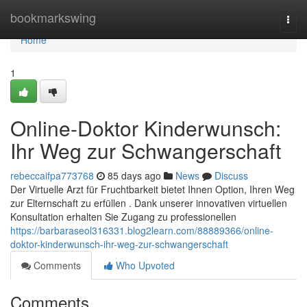
Home
bookmarkswing
Togg
navi
Home
1
Online-Doktor Kinderwunsch:
Ihr Weg zur Schwangerschaft
rebeccaifpa773768
85 days ago
News
Discuss
Der Virtuelle Arzt für Fruchtbarkeit bietet Ihnen Option, Ihren Weg
zur Elternschaft zu erfüllen . Dank unserer innovativen virtuellen
Konsultation erhalten Sie Zugang zu professionellen
https://barbaraseol316331.blog2learn.com/88889366/online-
doktor-kinderwunsch-ihr-weg-zur-schwangerschaft
Comments
Who Upvoted
Comments