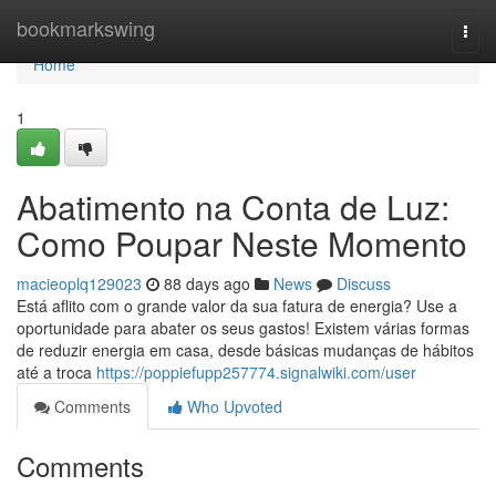
Home
bookmarkswing
Togg
navi
Home
1
Abatimento na Conta de Luz:
Como Poupar Neste Momento
macieoplq129023
88 days ago
News
Discuss
Está aflito com o grande valor da sua fatura de energia? Use a
oportunidade para abater os seus gastos! Existem várias formas
de reduzir energia em casa, desde básicas mudanças de hábitos
até a troca
https://poppiefupp257774.signalwiki.com/user
Comments
Who Upvoted
Comments