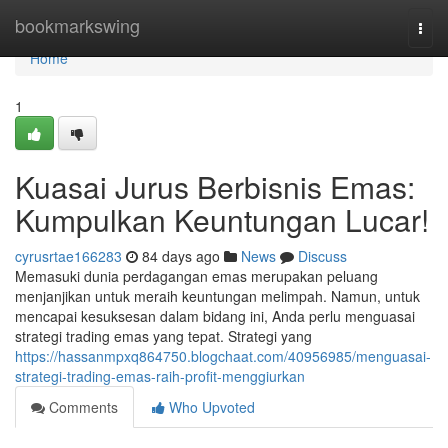
Home
bookmarkswing
Togg
navi
Home
1
Kuasai Jurus Berbisnis Emas:
Kumpulkan Keuntungan Lucar!
cyrusrtae166283
84 days ago
News
Discuss
Memasuki dunia perdagangan emas merupakan peluang
menjanjikan untuk meraih keuntungan melimpah. Namun, untuk
mencapai kesuksesan dalam bidang ini, Anda perlu menguasai
strategi trading emas yang tepat. Strategi yang
https://hassanmpxq864750.blogchaat.com/40956985/menguasai-
strategi-trading-emas-raih-profit-menggiurkan
Comments
Who Upvoted