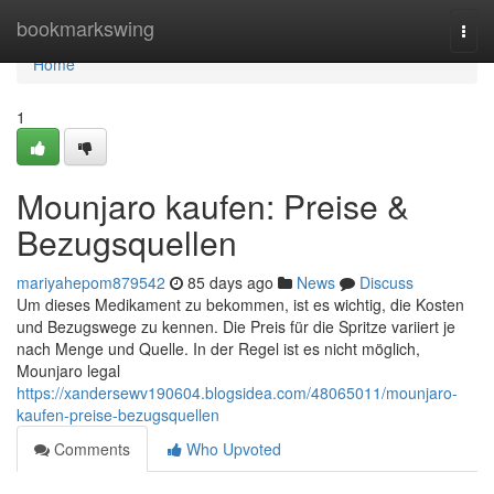
Home
bookmarkswing
Togg
navi
Home
1
Mounjaro kaufen: Preise &
Bezugsquellen
mariyahepom879542
85 days ago
News
Discuss
Um dieses Medikament zu bekommen, ist es wichtig, die Kosten
und Bezugswege zu kennen. Die Preis für die Spritze variiert je
nach Menge und Quelle. In der Regel ist es nicht möglich,
Mounjaro legal
https://xandersewv190604.blogsidea.com/48065011/mounjaro-
kaufen-preise-bezugsquellen
Comments
Who Upvoted